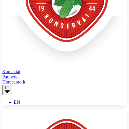
Kontaktai
Partneriai
Horecapro.lt
LT
EN