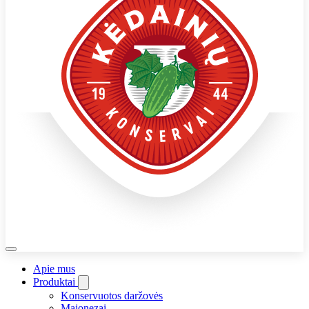
Apie mus
Produktai
Konservuotos daržovės
Majonezai