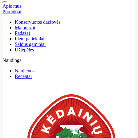
Apie mus
Produktai
Konservuotos daržovės
Majonezai
Padažai
Pietų patiekalai
Saldūs gaminiai
Užtepėlės
Naudinga
Naujienos
Receptai