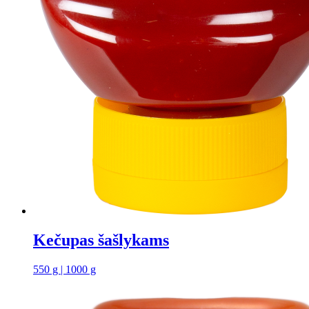
Kečupas šašlykams
550 g | 1000 g