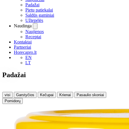
Padažai
Pietų patiekalai
Saldūs gaminiai
Užtepėlės
Naudinga
Naujienos
Receptai
Kontaktai
Partneriai
Horecapro.lt
EN
LT
Padažai
visi
Garstyčios
Kečupai
Krienai
Pasaulio skoniai
Pomidorų