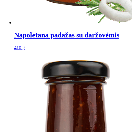
Napoletana padažas su daržovėmis
410 g