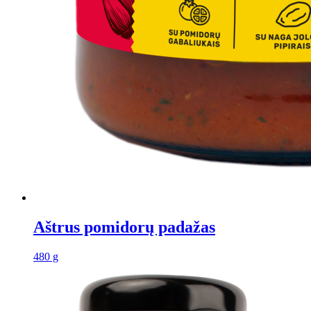
Aštrus pomidorų padažas
480 g