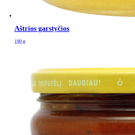
Aštrios garstyčios
190 g