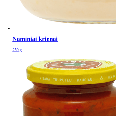
Naminiai krienai
250 g